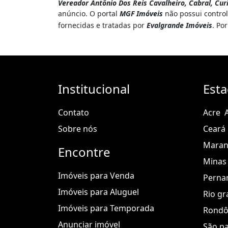
esportes&lt;br&gt;&bull;Playground
Vereador Antônio Dos Reis Cavalheiro, Cabral, Cur
anúncio. O portal
MGF Imóveis
não possui control
&gt;&bull;Espaço pet&lt;br&gt;
fornecidas e tratadas por
Evalgrande Imóveis
. Po
&lt;br&gt;&lt;br&gt;&lt;br&gt;Chave
DRwvobX8ProqYYmB
Características do apartamen
Institucional
Est
Perto De Transporte Público
Academia
Contato
Acre
Permite Animais
Sobre nós
Ceará
Recepção
Mara
Quadra Poliesportiva
Encontre
Minas 
Salão De Jogos
Imóveis para Venda
Perna
Salão De Festas
Imóveis para Aluguel
Rio gr
Sauna
Imóveis para Temporada
Condomínio Fechado
Rondô
Anunciar imóvel
São p