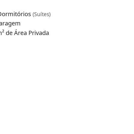
Dormitórios
(Suítes)
garagem
² de Área Privada