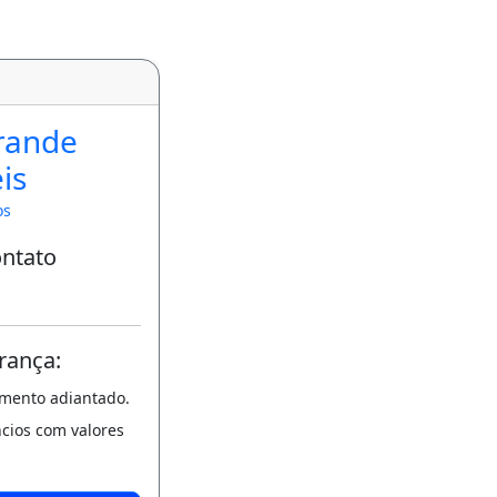
rande
is
os
ontato
rança:
amento adiantado.
ncios com valores