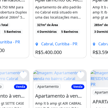
 suítes com piso aquecido,
4.750 MM para
Apartamento de alto padrão
Amp lt b
obertura Duplex
no Cabral está situado em
amp lt /b
lt;br&gt;&bull;E isso tudo em
Cabral 266m² 5
uma das localizações mais
amp gt a
parte: salão de festas,
..]
nobres de Curitiba, [...]
bull Venha
 Total
327m² de Área
285m² de 
uadra poliesportiva, bosque
5 Banheiros
4 Dormitórios
5 Banheiros
3 Dormitó
;br&gt;Venha sentir a
uritiba - PR
sidences.&lt;br&gt;Entre em
Cabral, Curitiba - PR
Cabra
visita. Você merece viver em
00
Condomínio R$2.326
R$5.400.000
R$3.59
;&lt;br&gt;*COBERTURAS com
b&gt;Acabamentos:&lt;/b&gt;
tamento à venda no bairro Cabral
Imagem: Apartamento à venda no bairro
todo o
o
Apartamento
Venda
Venda
Imagem: 
Aparta
trutura para ar condicionado
Apartamento à venda no bairro Cabral - Curitiba/PR
Apartamento à venda no bairro Cabral - Curitiba/PR
&gt;&lt;b&gt;Ambientes
 gt SETTE CASE
Amp lt b amp gt AIR CABRAL
ull;Ampla sala de estar e