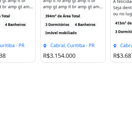
 gt amp lt br
amp lt /b amp gt amp lt br
A felicid
t br amp gt amp
amp gt amp lt br amp gt amp
Seja den
encantar [...]
bull Venha se encantar [...]
ou no lug
br&gt;&bull;Área de serviço
 Total
394m² de Área Total
maior par
413m² de 
4 Banheiros
3 Dormitórios
4 Banheiros
;&bull;Sacada gourmet com
3 Dormitó
Imóvel mobiliado
ull;Persianas motorizadas nos
do nos banheiros das
uritiba - PR
Cabral, Curitiba - PR
Cabra
com espaço para closet e
38
R$3.154.000
R$3.68
ilidades:&lt;/b&gt;&lt;br&gt;&
&gt;&bull;2
de garagem (apartamentos) e
is 1 e 3 diferenciam-se nas
tiba - PR
;br&gt;&lt;b&gt;Apartamentos
49m²
b&gt;Coberturas finais 2 e 4: