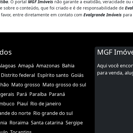
&lt;br&gt;&bull;Bosque&lt;br
itiba
. O portal
MGF Imóveis
não garante a exatidão, veracidade ou 
e sobre o conteúdo, que foi criado e é de responsabilidade de
Eva
r favor, entre diretamente em contato com
Evalgrande Imóveis
para 
 do anúncio:
to:
ados
MGF Imóve
Alagoas
Amapá
Amazonas
Bahia
Aqui você enco
para venda, alu
Distrito federal
Espírito santo
Goiás
nhão
Mato grosso
Mato grosso do sul
gerais
Pará
Paraíba
Paraná
mbuco
Piauí
Rio de janeiro
ande do norte
Rio grande do sul
nia
Roraima
Santa catarina
Sergipe
aulo
Tocantins