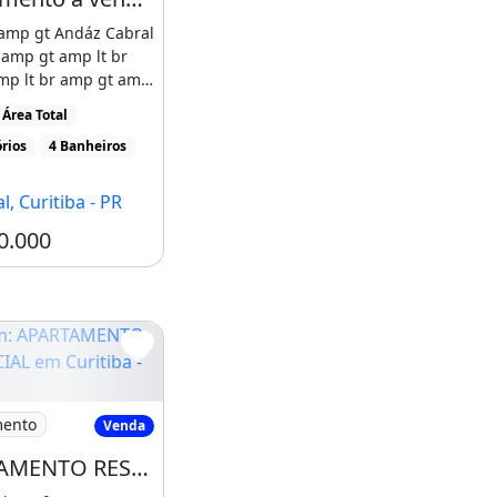
 amp gt Andáz Cabral
 amp gt amp lt br
mp lt br amp gt amp
 se [...]
Área Total
rios
4 Banheiros
l, Curitiba - PR
0.000
 Cabral
APARTAMENTO RESIDENCIAL em Curitiba - PR
mento
Venda
APARTAMENTO RESIDENCIAL em Curitiba - PR, Cabral