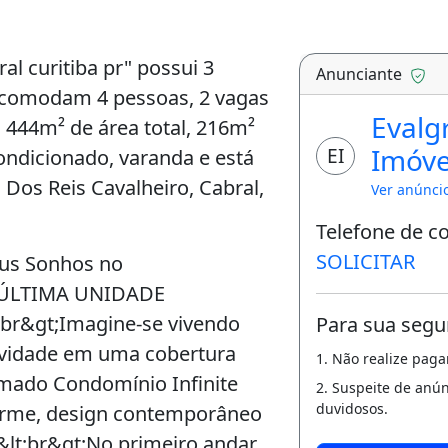
l curitiba pr" possui 3
Anunciante
, acomodam 4 pessoas, 2 vagas
Evalg
 444m² de área total, 216m²
Imóve
EI
condicionado, varanda e está
Dos Reis Cavalheiro, Cabral,
Ver anúnci
Telefone de c
SOLICITAR
eus Sonhos no
gt;ÚLTIMA UNIDADE
;br&gt;Imagine-se vivendo
Para sua segu
sividade em uma cobertura
1. Não realize pag
omado Condomínio Infinite
2. Suspeite de anú
duvidosos.
arme, design contemporâneo
&lt;br&gt;No primeiro andar,