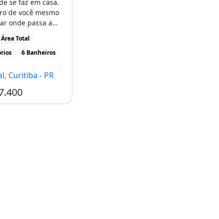
ade se faz em casa.
tro de você mesmo
ar onde passa a
te do tempo. [...]
Área Total
rios
6 Banheiros
l, Curitiba - PR
7.400