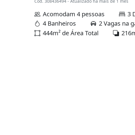
Cód. 308436494 - Atualizado há mais de 1 mês
Acomodam 4 pessoas
3 
4 Banheiros
2 Vagas na 
444m² de Área Total
216m