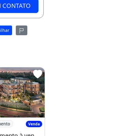
M CONTATO
ilhar
m 4 Suítes
Apartamento à venda no bairro Cabral
mento
Venda
Apartamento à venda no bairro Cabral - Curitiba/PR