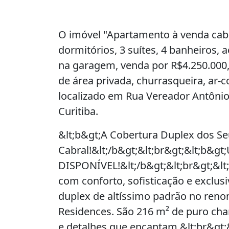
O imóvel "Apartamento à venda cabra
dormitórios, 3 suítes, 4 banheiros
na garagem, venda por R$4.250.000,
de área privada, churrasqueira, ar-
localizado em Rua Vereador Antônio 
Curitiba.
&lt;b&gt;A Cobertura Duplex dos S
Cabral!&lt;/b&gt;&lt;br&gt;&lt;b&
DISPONÍVEL!&lt;/b&gt;&lt;br&gt;&lt
com conforto, sofisticação e exclu
duplex de altíssimo padrão no ren
Residences. São 216 m² de puro ch
e detalhes que encantam.&lt;br&gt;