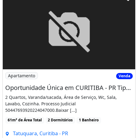
Ano de Construção:2018
Número de Blocos:17
Número de andares:4
Quantidade de apartamentos por andar:4
Valor condomínio: R$ 292,36/mensal
Elevador: Sim, só no salão de festa
Portaria 24 horas
Imagem: Oportunidade Única em CURITIBA - PR Tipo
Apartamento
Venda
Salão de festas
Oportunidade Única em CURITIBA - PR Tipo Apartamento
Playground
2 Quartos, Varanda/sacada, Área de Serviço, Wc, Sala,
Lavabo, Cozinha. Processo Judicial
Quadra poliesportiva
50447693920224047000.Baixar [...]
Brinquedoteca
61m² de Área Total
2 Dormitórios
1 Banheiro
Sala de Cinema
Tatuquara, Curitiba - PR