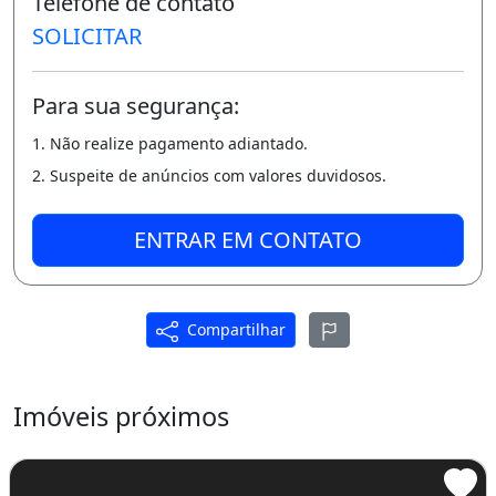
Telefone de contato
Área Total: 58 m²
SOLICITAR
Área Privativa: 47 m²
Face de Sol: Norte
Para sua segurança:
Posição: Frente
1. Não realize pagamento adiantado.
2. Suspeite de anúncios com valores duvidosos.
Número de quartos: 2
Vagas de Garagem: 1 vaga exclusiva
ENTRAR EM CONTATO
IPTU/Anual: R$ 424
O
Compartilhar
CONDOMÍNIO:
Imóveis próximos
Kuara Residencial e Lazer
- Rua Presidente João Goulart, 585 Tatuquara