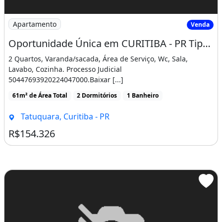
Churrasqueira
Varanda
Área de serviço
Imagem: Oportunidade Única em CURITIBA - PR Tipo
Apartamento
Venda
Oportunidade Única em CURITIBA - PR Tipo Apartamento
2 Quartos, Varanda/sacada, Área de Serviço, Wc, Sala,
Lavabo, Cozinha. Processo Judicial
50447693920224047000.Baixar [...]
61m² de Área Total
2 Dormitórios
1 Banheiro
Tatuquara, Curitiba - PR
R$154.326