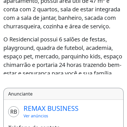
apartamento, possui área útil de 47 m² e
conta com 2 quartos, sala de estar integrada
com a sala de jantar, banheiro, sacada com
churrasqueira, cozinha e área de serviço.
O Residencial possui 6 salões de festas,
playground, quadra de futebol, academia,
espaço pet, mercado, parquinho kids, espaço
chimarrão e portaria 24 horas trazendo bem-
estar e segurança para você e sua família.
D
Anunciante
ADOS DO IMÓVEL:
REMAX BUSINESS
Apartamento de Número 22 3º andar
RB
Ver anúncios
- Torre 15