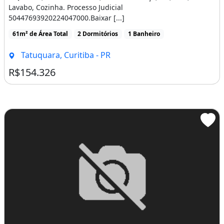
Lavabo, Cozinha. Processo Judicial
farmácias, hospitais, entre outros.
50447693920224047000.Baixar [...]
SOBRE A
61m² de Área Total
2 Dormitórios
1 Banheiro
Tatuquara, Curitiba - PR
N
R$154.326
EGOCIAÇÃO:
Valor à vista
Aceita Financiamento
Características do apartamento:
Churrasqueira
Condomínio Fechado
Permitido Animais
Portaria
Salão De Festas