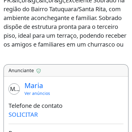
PR.&lt;br&gt;&lt;br&gt;Excelente Sobrado na
região do Bairro Tatuquara/Santa Rita, com
ambiente aconchegante e familiar. Sobrado
dispõe de estrutura pronta para o terceiro
piso, ideal para um terraço, podendo receber
os amigos e familiares em um churrasco ou
uma
confraternização.&lt;br&gt;&lt;br&gt;Sendo
300 m² de área construída, dispões de 4
Anunciante
quartos, sacada, churrasqueira, sala ampla, 2
Maria
cozinha, área de serviço externa, 3 BWC
MM
Ver anúncios
social, mais 2 banheiros em fase de
Telefone de contato
acabamento e vaga pra carro
SOLICITAR
coberta.&lt;br&gt;&lt;br&gt;Piso em cerâmica
e porcelanato.&lt;br&gt;Revestimento