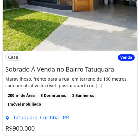
Churrasqueira
Varanda
Área de serviço
Imagem: Sobrado À Venda no Bairro Tatuquara
Casa
Venda
Sobrado À Venda no Bairro Tatuquara
Maravilhoso, frente para a rua, em terreno de 160 metros,
com um atrativo incrível- possui quarto no [...]
200m² de Área
3 Dormitórios
2 Banheiros
Imóvel mobiliado
Tatuquara, Curitiba - PR
R$900.000