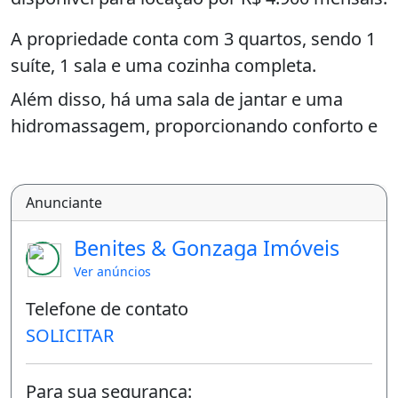
A propriedade conta com 3 quartos, sendo 1
suíte, 1 sala e uma cozinha completa.
Além disso, há uma sala de jantar e uma
hidromassagem, proporcionando conforto e
praticidade ao morador. O imóvel encontra-se
desocupado, aguardando um novo inquilino
Anunciante
para desfrutar de suas comodidades.
Benites & Gonzaga Imóveis
As áreas comuns do condomínio incluem um
agradável SPA, onde você poderá relaxar
Ver anúncios
após um longo dia. A casa está pronta para
Telefone de contato
receber um novo morador, uma vez que não
SOLICITAR
possui móveis, permitindo que você a
personalize de acordo com o seu estilo.
Para sua segurança: