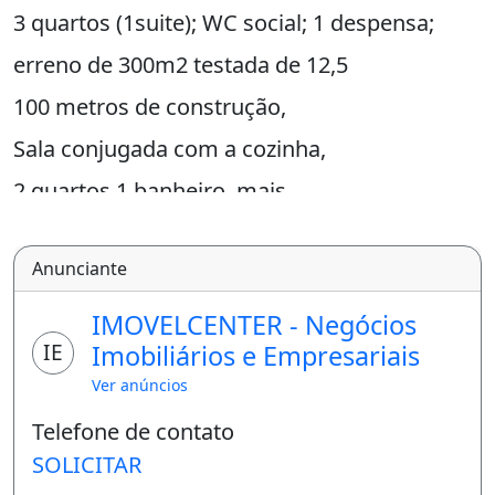
3 quartos (1suite); WC social; 1 despensa;
erreno de 300m2 testada de 12,5
100 metros de construção,
Sala conjugada com a cozinha,
2 quartos 1 banheiro, mais
2 suítes.
Anunciante
Lavanderia,
Garagem, Canil.
IMOVELCENTER - Negócios
IE
Imobiliários e Empresariais
Entrada lateral
Ver anúncios
Toda , elétrica e forro novo.
Telefone de contato
Área de serviço;
SOLICITAR
Alvenaria, laje e telhado de eternit;