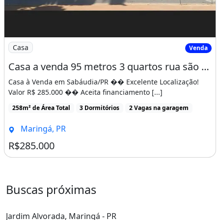
Imagem: Casa a venda 95 metros 3 quartos rua são
Casa
Venda
Casa a venda 95 metros 3 quartos rua são Mateus n 11 na cidade de Sabáudia no Pr
Casa à Venda em Sabáudia/PR �� Excelente Localização!
Valor R$ 285.000 �� Aceita financiamento [...]
258m² de Área Total
3 Dormitórios
2 Vagas na garagem
Maringá, PR
R$285.000
Buscas próximas
Jardim Alvorada, Maringá - PR