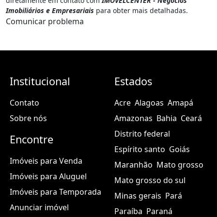
diretamente em contato com
IMOVELCENTER - Negócios
Imobiliários e Empresariais
para obter mais detalhadas.
Comunicar problema
Institucional
Estados
Contato
Acre
Alagoas
Amapá
Sobre nós
Amazonas
Bahia
Ceará
Distrito federal
Encontre
Espírito santo
Goiás
Imóveis para Venda
Maranhão
Mato grosso
Imóveis para Aluguel
Mato grosso do sul
Imóveis para Temporada
Minas gerais
Pará
Anunciar imóvel
Paraíba
Paraná