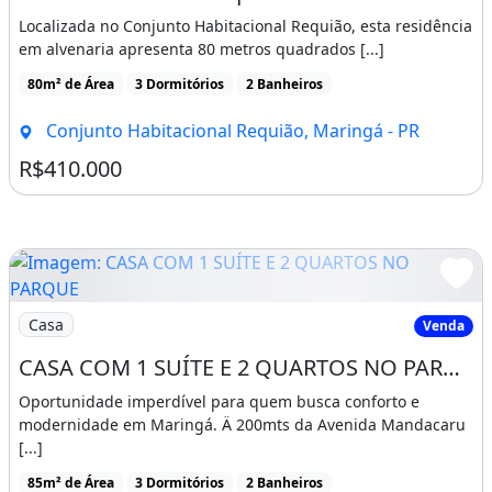
Localizada no Conjunto Habitacional Requião, esta residência
Dimensões
em alvenaria apresenta 80 metros quadrados [...]
Largura: 12,00 m
80m² de Área
3 Dormitórios
2 Banheiros
Comprimento: 25,00 m
Conjunto Habitacional Requião, Maringá - PR
R$410.000
Imóvel novo
Área de serviço
Imagem: CASA COM 1 SUÍTE E 2 QUARTOS NO PARQUE
Casa
Venda
CASA COM 1 SUÍTE E 2 QUARTOS NO PARQUE DAS LARANJEIRAS EM MARINGÁ - PR
Oportunidade imperdível para quem busca conforto e
modernidade em Maringá. Ä 200mts da Avenida Mandacaru
[...]
85m² de Área
3 Dormitórios
2 Banheiros