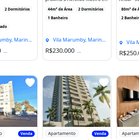
APARTAMENTO
Av.Cerro Azul.Possui [...]
ser finan
2 Dormitórios
44m² de Área
2 Dormitórios
80m² de 
DOVocê [...]
[...]
1 Banheiro
2 Banhei
iado
y, Maringá - PR
Vila Marumby, Maringá - PR
Vila Ma
0
R$230.000
Condomínio R$1
Condomínio R$336
R$250.
i 8206J
rtamento À Venda em Maringá, Vila Marumby
Imagem: Direitos Apartamento Imperium
Imagem: A
o
Apartamento
Aparta
Venda
Venda