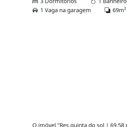
3 Dormitórios
1 Banheiro
1 Vaga na garagem
69m²
O imóvel "Res quinta do sol | 69,58