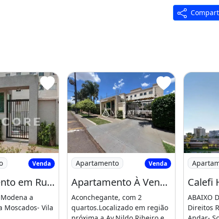
Compart
arumbi em
rtamento em Rua Moscados - Vila Marumby
Imagem: Apartamento À Venda em Marin
Imagem: 
o
Apartamento
Aparta
Venda
Venda
Apartamento em Rua Moscados - Vila Marumby - Maringá/Pr
Apartamento À Venda em Maringá, Vila Marumby, com 2 Quartos, com 44.18 M², Residencial
 Modena a
Aconchegante, com 2
ABAIXO 
 Moscados- Vila
quartos.Localizado em região
Direitos 
próxima a Av.Nildo Ribeiro e
Andar- S