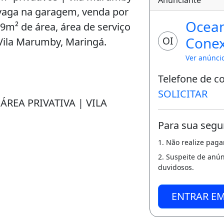
 vaga na garagem, venda por
Ocea
9m² de área, área de serviço
Cone
OI
 Vila Marumby, Maringá.
Imobil
Ver anúnci
Telefone de c
SOLICITAR
 ÁREA PRIVATIVA | VILA
Para sua segu
1. Não realize pag
2. Suspeite de anú
duvidosos.
ENTRAR E