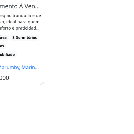
Apartamento À Venda no Edifício Spazio Modena Maringá
egião tranquila e de
sso, ideal para quem
forto e praticidade
dia.Apartamento [...]
Área
3 Dormitórios
ros
obiliado
rumby, Maringá - PR
000