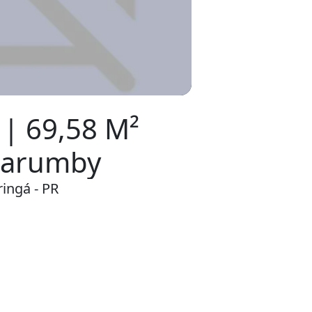
 | 69,58 M²
 Marumby
ingá - PR