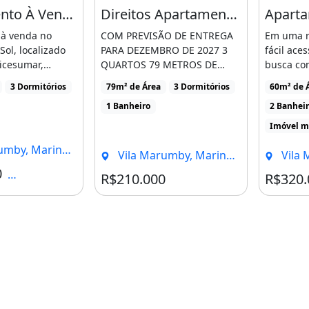
Apartamento À Venda em Maringá, Vila Marumby, com 3 Quartos, com 69.58 M², Quinta Do
Direitos Apartamento Imperium Park Residence em Maringá Pr
nexoesimobiliarias.com.br
à venda no
COM PREVISÃO DE ENTREGA
Em uma r
Sol, localizado
PARA DEZEMBRO DE 2027 3
fácil ace
icesumar,
QUARTOS 79 METROS DE
busca con
, com fácil [...]
ÁREA ÚTIL LAZER COMPLETO
no dia a 
--
3 Dormitórios
79m² de Área
3 Dormitórios
60m² de 
COM [...]
1 Banheiro
2 Banhei
Imóvel m
mo seu benefício principal ser
y, Maringá - PR
Vila Marumby, Maringá - PR
Vila Ma
 ficando próximo a
0
Condomínio R$609
R$210.000
R$320.
trutura portaria 24hrs,
or em todos os blocos e