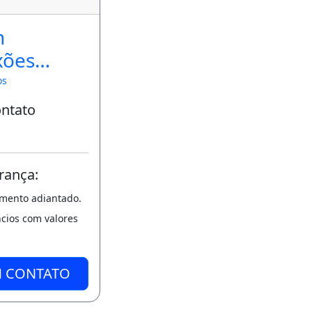
n
xões
iárias
os
ontato
rança:
amento adiantado.
ncios com valores
M CONTATO