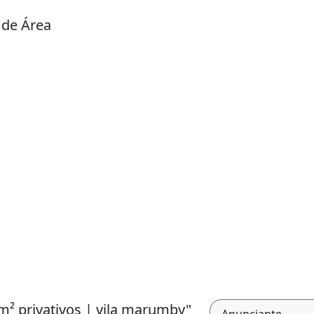
 de Área
 m² privativos | vila marumby"
Anunciante