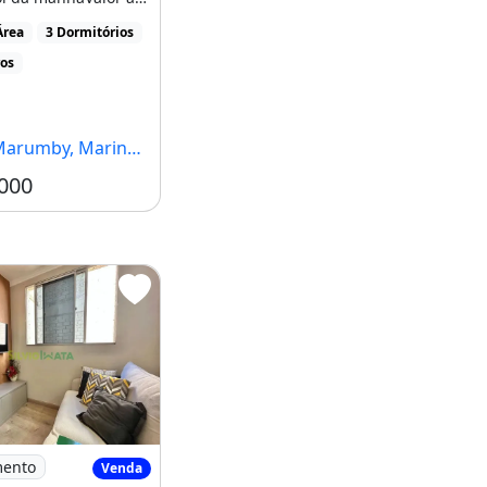
ciado R$ 360.000,00
Área
3 Dormitórios
ros
rumby, Maringá - PR
000
 Park Residence
partamento À Venda no Edifício Spazio
mento
Venda