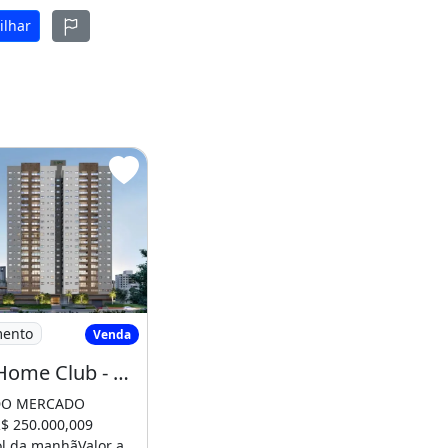
ilhar
gá, Vila Marumby
Calefi Home Club - Preço Abaixo do Mercado
mento
Venda
Calefi Home Club - Preço Abaixo do Mercado
DO MERCADO
R$ 250.000,009
ol da manhãValor a