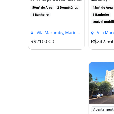
Gama possuindo 2 quartos,
Maringá/PR
- R$ 500,00 (À Consultar);
50m² de Área
2 Dormitórios
45m² de Área
[...]
SEMI-MOBILIA
.
1 Banheiro
1 Banheiro
Imóvel mobil
- Venda: R$ 260.000,00;
Vila Marumby, Maringá - PR
Vila Marumb
.
R$210.000
R$242.56
Condomínio R$500
Informações e Visitas:
.
/
.
Ocean Conexões Imobiliárias | Crec
.
A
Imagem: Apa
Apartament