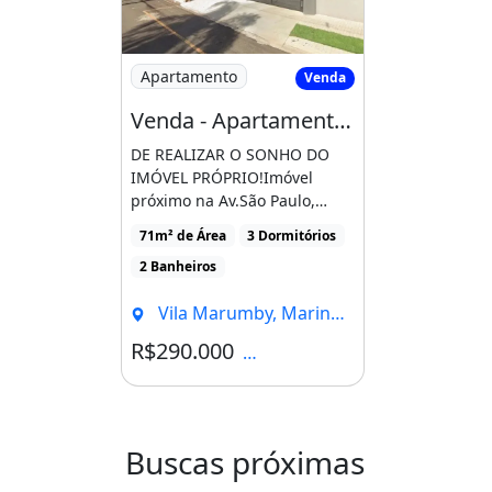
monitoramento por câmeras.
.
Imagem: Venda - Apartamento na Vila Mar
Apartamento
Venda
O apartamento consegue atender doi
Venda - Apartamento na Vila Marumby em Maringá
estudante ou você que está iniciando
DE REALIZAR O SONHO DO
IMÓVEL PRÓPRIO!Imóvel
.
próximo na Av.São Paulo,
Trazendo todo conforto que 3 quar
Av.Cerro Azul, Av. JK,
71m² de Área
3 Dormitórios
Unicesumar [...]
custo benefício.
2 Banheiros
.
Vila Marumby, Maringá - PR
Agende já a sua visita e venha conhe
R$290.000
Condomínio R$470
.
O empreendimento contém:
Buscas próximas
.