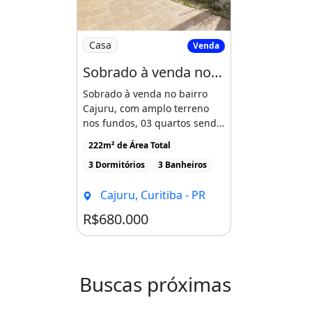
Perto De Escolas
Perto De Vias De Acesso
Imagem: Sobrado à venda no bairro Cajuru
Perto De Shopping Center
Casa
Venda
Perto De Transporte Público
Sobrado à venda no bairro Cajuru, com amplo terreno nos fundos, 03 quartos sendo uma
Dependência De Empregados
Sobrado à venda no bairro
Ano De Construção: 2025
Cajuru, com amplo terreno
nos fundos, 03 quartos sendo
uma suíte, podendo [...]
Imóvel novo
Churrasqueira
Varan
222m² de Área Total
3 Dormitórios
3 Banheiros
Cajuru, Curitiba - PR
R$680.000
Buscas próximas