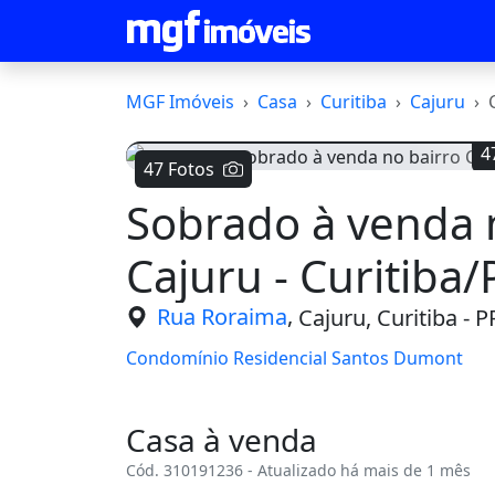
MGF Imóveis
Casa
Curitiba
Cajuru
4
47 Fotos
Sobrado à venda 
Voltar
Cajuru - Curitiba/
,
Rua Roraima
Cajuru, Curitiba - P
Condomínio Residencial Santos Dumont
Casa à venda
Cód. 310191236 - Atualizado há mais de 1 mês