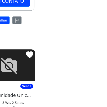
M CONTATO
ilhar
A - PR Tipo
Oportunidade Única em CURITIBA - PR Tipo
Venda
Oportunidade Única em CURITIBA - PR Tipo Casa Negociação Leilão
, 3 Wc, 2 Salas,