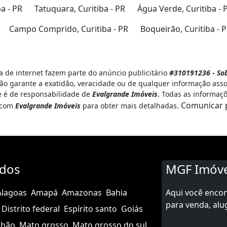
ba - PR
Tatuquara, Curitiba - PR
Água Verde, Curitiba - 
Campo Comprido, Curitiba - PR
Boqueirão, Curitiba - 
 de internet fazem parte do anúncio publicitário
#310191236 - Sob
ão garante a exatidão, veracidade ou de qualquer informação asso
 e é de responsabilidade de
Evalgrande Imóveis
. Todas as informaç
Comunicar 
o com
Evalgrande Imóveis
para obter mais detalhadas.
ados
MGF Imóve
Alagoas
Amapá
Amazonas
Bahia
Aqui você enco
para venda, alu
Distrito federal
Espírito santo
Goiás
nhão
Mato grosso
Mato grosso do sul