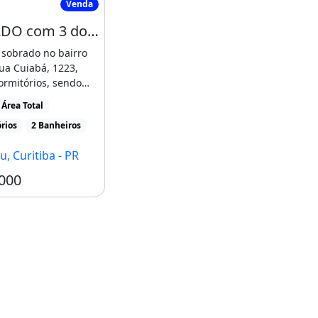
Venda
SOBRADO com 3 dormitórios à venda com 115m² por R$ 789.000,00 no bairro Cajuru
 sobrado no bairro
ua Cuiabá, 1223,
rmitórios, sendo
, banheiro [...]
Área Total
rios
2 Banheiros
u, Curitiba - PR
000