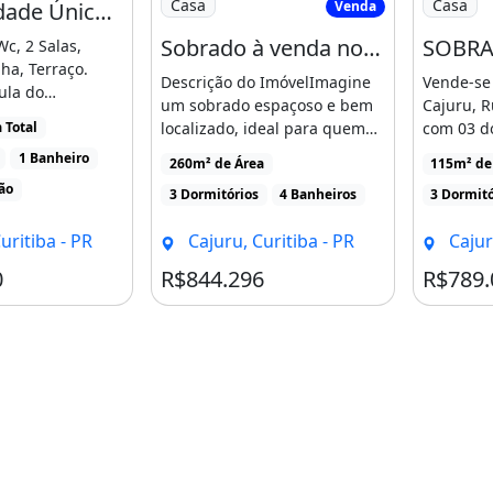
Casa
Casa
Venda
Oportunidade Única em CURITIBA - PR Tipo Casa Negociação Leilão
&gt;&lt;b&gt;&lt;i&gt;*As
Sobrado à venda no Cajuru, ótima localização!
Wc, 2 Salas,
ha, Terraço.
&gt;&lt;b&gt;&lt;i&gt;*Valores
Descrição do ImóvelImagine
Vende-se
ula do
um sobrado espaçoso e bem
Cajuru, R
edital e
localizado, ideal para quem
com 03 do
 Total
.]
;&lt;b&gt;&lt;i&gt;*Consulte o
busca conforto, [...]
uma suíte
1 Banheiro
260m² de Área
115m² de 
b&gt;&lt;br&gt;
lão
3 Dormitórios
4 Banheiros
3 Dormitó
 do anúncio:
uritiba - PR
Cajuru, Curitiba - PR
Cajur
0
R$844.296
R$789.