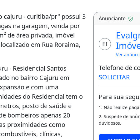
cajuru - curitiba/pr" possui 3
Anunciante
 vagas na garagem, venda por
Evalg
m² de área privada, imóvel
Imóve
EI
 localizado em Rua Roraima,
Ver anúnci
Telefone de c
ru - Residencial Santos
SOLICITAR
zado no bairro Cajuru em
a expansão e com uma
midades do Residencial tem o
Para sua segu
etros, posto de saúde e
1. Não realize pag
 de bombeiros apenas 20
2. Suspeite de anú
duvidosos.
nas proximidades como
ombustíveis, clínicas,