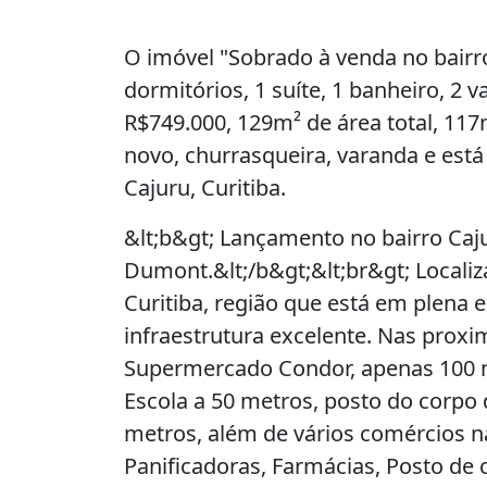
O imóvel "Sobrado à venda no bairro 
dormitórios, 1 suíte, 1 banheiro, 2
R$749.000, 129m² de área total, 117
novo, churrasqueira, varanda e está
Cajuru, Curitiba.
&lt;b&gt; Lançamento no bairro Caju
Dumont.&lt;/b&gt;&lt;br&gt; Locali
Curitiba, região que está em plen
infraestrutura excelente. Nas proxi
Supermercado Condor, apenas 100 m
Escola a 50 metros, posto do corpo
metros, além de vários comércios 
Panificadoras, Farmácias, Posto de c