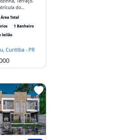
ozinha, Terraço.
trícula do
xar edital e
Área Total
 [...]
rios
1 Banheiro
 leilão
u, Curitiba - PR
000
a localização!
SOBRADO com 3 dormitórios à venda com