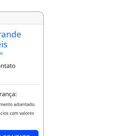
rande
is
os
ontato
rança:
amento adiantado.
ncios com valores