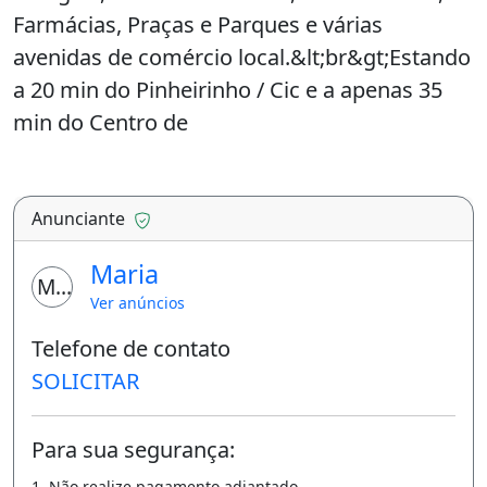
Farmácias, Praças e Parques e várias
avenidas de comércio local.&lt;br&gt;Estando
a 20 min do Pinheirinho / Cic e a apenas 35
min do Centro de
Curitiba!&lt;br&gt;&lt;br&gt;Terreno com
160m², sendo suas medidas 8x20, em rua
asfaltada, dispondo de duas
Anunciante
casas.&lt;br&gt;Sendo:&lt;br&gt;A casa da
Maria
frente com 60m², garagem coberta, dois
MM
Ver anúncios
quartos, sala, cozinha e banheiro;&lt;br&gt;A
Telefone de contato
casa dos fundos com 46m² (entrada
SOLICITAR
individual pelo corredor lateral), três quartos,
sala, cozinha e banheiro;&lt;br&gt;Uma
lavanderia.&lt;br&gt;&lt;br&gt;Excelente
Para sua segurança:
também para
1. Não realize pagamento adiantado.