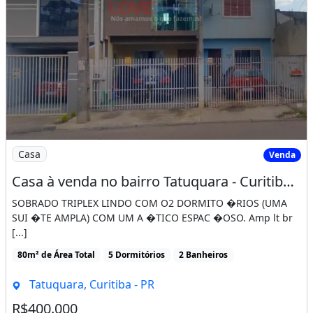
Imagem: Casa à venda no bairro Tatuquara - Curitiba/PR
Casa
Venda
Casa à venda no bairro Tatuquara - Curitiba/PR
SOBRADO TRIPLEX LINDO COM O2 DORMITO �RIOS (UMA
SUI �TE AMPLA) COM UM A �TICO ESPAC �OSO. Amp lt br
[...]
80m² de Área Total
5 Dormitórios
2 Banheiros
Tatuquara, Curitiba - PR
R$400.000