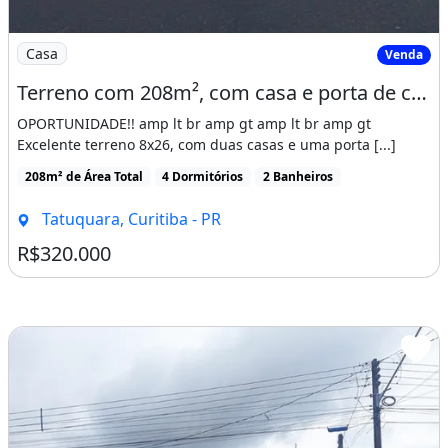
Imagem: Terreno com 208m², com casa e porta de
Casa
Venda
Terreno com 208m², com casa e porta de comércio a venda no Tatuquara!!
OPORTUNIDADE!! amp lt br amp gt amp lt br amp gt
Excelente terreno 8x26, com duas casas e uma porta [...]
208m² de Área Total
4 Dormitórios
2 Banheiros
Tatuquara, Curitiba - PR
R$320.000