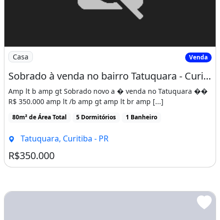
Perto De Escolas
Perto De Hospitais
Perto De Vias De Acesso
Perto De Transporte Público
Imagem: Sobrado à venda no bairro Tatuquara - Curitiba/
Casa
Venda
Dependência De Empregados
Sobrado à venda no bairro Tatuquara - Curitiba/PR
Ano De Construção: 2007
Amp lt b amp gt Sobrado novo a � venda no Tatuquara ��
R$ 350.000 amp lt /b amp gt amp lt br amp [...]
Área de serviço
80m² de Área Total
5 Dormitórios
1 Banheiro
Tatuquara, Curitiba - PR
R$350.000