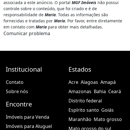
associada a este anúncio. O portal
MGF Imóveis
não possui
controle sobre o conteúdo, que foi criado e é de
responsabilidade de
Maria
. Todas as informações são
fornecidas e tratadas por
Maria
. Por favor, entre diretamente
em contato com
Maria
para obter mais detalhadas.
Comunicar problema
Institucional
Estados
Contato
Acre
Alagoas
Amapá
Sobre nós
Amazonas
Bahia
Ceará
Distrito federal
Encontre
Espírito santo
Goiás
Imóveis para Venda
Maranhão
Mato grosso
Imóveis para Aluguel
Mato grosso do sul