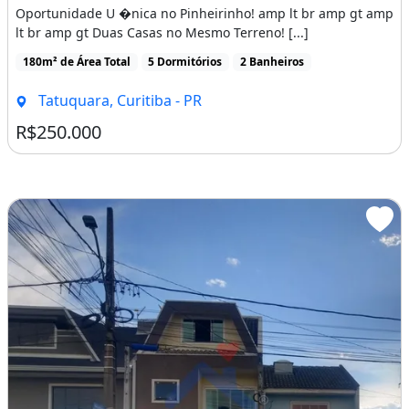
Oportunidade U �nica no Pinheirinho! amp lt br amp gt amp
lt br amp gt Duas Casas no Mesmo Terreno! [...]
180m² de Área Total
5 Dormitórios
2 Banheiros
Tatuquara, Curitiba - PR
R$250.000