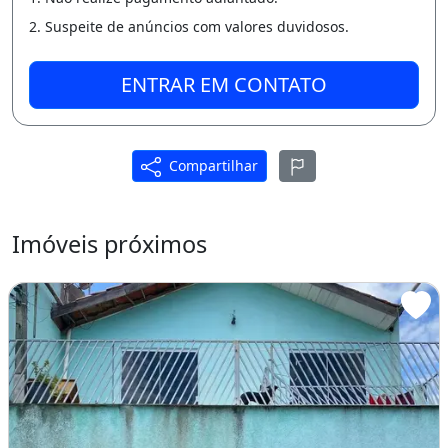
comércio, transporte público quase em
2. Suspeite de anúncios com valores duvidosos.
frente ao imóvel com várias linhas de ônibus,
bem centralizado na região (a 10 min do
ENTRAR EM CONTATO
Terminal do Tatuaquara, Caixa Econômica,
UPA 24h e rua da cidadania) e de fácil acesso
Compartilhar
aos bairros do CIC, Pinheirinho e Centro de
Curitiba!&lt;br&gt;&lt;br&gt;A vista
negociamos o valor;&lt;br&gt;Aceitamos
Imóveis próximos
propostas;&lt;br&gt;Não pode ser
financiado.&lt;br&gt;&lt;br&gt;Maiores
informações e visitas, entre em
contato:&lt;br&gt;41 99778-8833 (também
whatsapp) / 3093-0210 (horário
comercial).&lt;br&gt;&lt;br&gt;&lt;br&gt;&lt;i
&gt;As informações estão sujeitas a