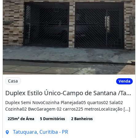
Imagem: Duplex Estilo Único-Campo de Santana /Tatuqua
Casa
Venda
Duplex Estilo Único-Campo de Santana /Tatuquara Curitiba Pr
Duplex Semi NovoCozinha Planejada05 quartos02 Sala02
Cozinha02 BwcGaragem 02 carros225 metrosLocalização [...]
225m² de Área
5 Dormitórios
2 Banheiros
Tatuquara, Curitiba - PR