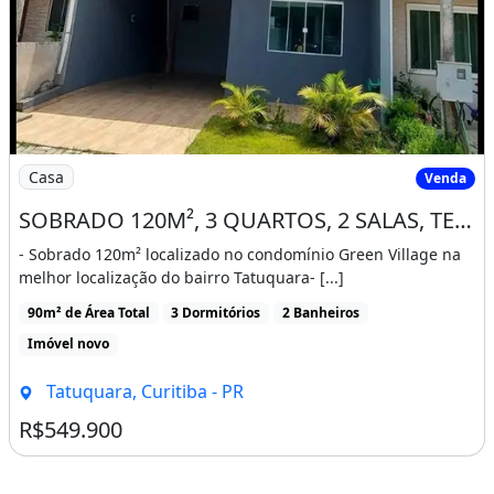
Imagem: SOBRADO 120M², 3 QUARTOS, 2 SALAS, TERRAÇ
Casa
Venda
SOBRADO 120M², 3 QUARTOS, 2 SALAS, TERRAÇO, D 750K POR 550.MIL, CONDOMINIO GREEN
- Sobrado 120m² localizado no condomínio Green Village na
melhor localização do bairro Tatuquara- [...]
90m² de Área Total
3 Dormitórios
2 Banheiros
Imóvel novo
Tatuquara, Curitiba - PR
R$549.900