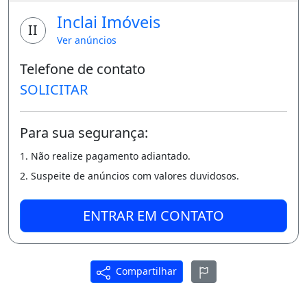
com a seguinte disposição:
Inclai Imóveis
II
- 3 quartos sendo 1 suíte,
Ver anúncios
- 2 Banheiros
Telefone de contato
- Cozinha Planejada
SOLICITAR
- área de Lazer
Para sua segurança:
- Churrasqueira
1. Não realize pagamento adiantado.
- Lavanderia -Aquecimento a gás, O
2. Suspeite de anúncios com valores duvidosos.
condomínio;
- Portaria 24 horas,
ENTRAR EM CONTATO
- Monitoramento por câmeras
- Playground,
Compartilhar
- Cancha de areia,