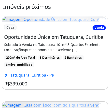
- Academia ao ar livre,
Imóveis próximos
- Bosque para caminhada.
Para mais detalhes, simulações de
Imagem: Oportunidade Única em Tatuquara, Curitiba!
Casa
Venda
financiamento ou agendamento de visitas,
entre em contato com um de nossos
Oportunidade Única em Tatuquara, Curitiba!
corretores em nossos telefones de plantão.
Sobrado à Venda no Tatuquara 101m² 3 Quartos Excelente
LocalizaçãoApresentamos este excelente [...]
Características da casa:
200m² de Área Total
3 Dormitórios
2 Banheiros
Playground: Sim Número De Andares: 2
Imóvel mobiliado
Elevador: 0 Elevador De Serviço: 0
Tatuquara, Curitiba - PR
Churrasqueira
Área de serviço
R$399.000